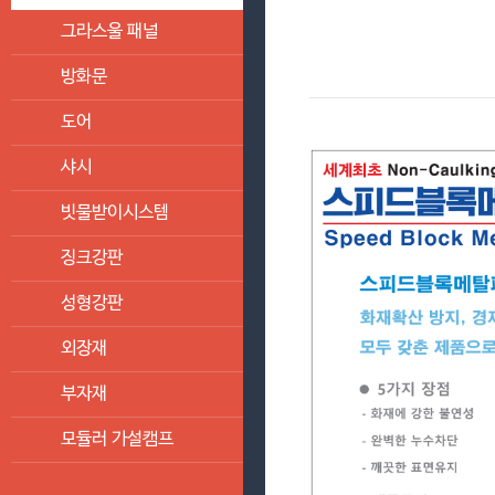
그라스울 패널
방화문
도어
샤시
빗물받이시스템
징크강판
성형강판
외장재
부자재
모듈러 가설캠프