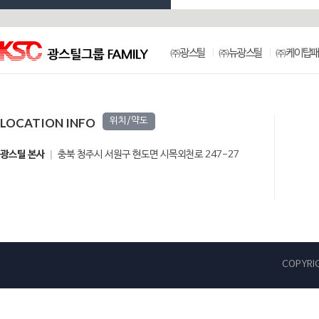
㈜광스틸
㈜뉴광스틸
㈜케이탑패
LOCATION INFO
위치/약도
광스틸 본사
충북 청주시 서원구 현도면 시목외천로 247-27
COPYRIG