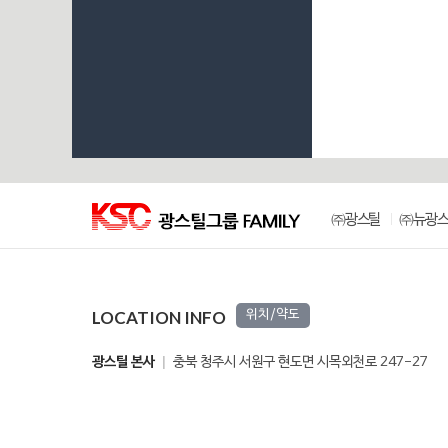
㈜광스틸
㈜뉴광
LOCATION INFO
위치/약도
광스틸 본사
충북 청주시 서원구 현도면 시목외천로 247-27