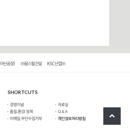
아산공장)
㈜광스틸건설
KSC산업㈜
SHORTCUTS
경영이념
자료실
품질,환경 정책
Q＆A
이메일 무단수집거부
개인정보처리방침