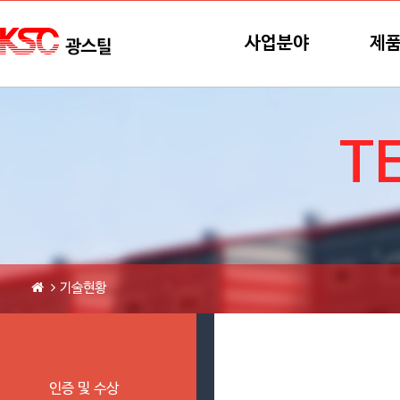
본문바로가기
메뉴바로가기
사업분야
제
T
기술현황
인증 및 수상