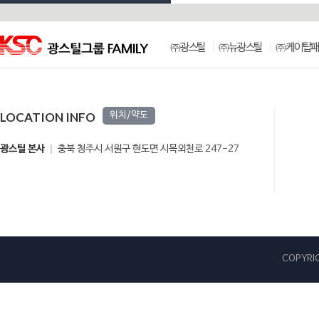
㈜광스틸
㈜뉴광스틸
㈜케이탑패
LOCATION INFO
위치/약도
광스틸 본사
충북 청주시 서원구 현도면 시목외천로 247-27
COPYRIG