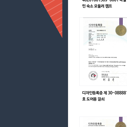
40201601369-0001 독일
민 숙소 모듈러 캠프
디자인등록증 제 30-08888
호 도어용 걸쇠