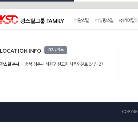
㈜광스틸
㈜뉴광스틸
㈜케이탑패
LOCATION INFO
위치/약도
광스틸 본사
충북 청주시 서원구 현도면 시목외천로 247-27
COPYRIG