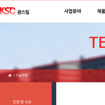
본문바로가기
메뉴바로가기
사업분야
제
T
기술현황
인증 및 수상