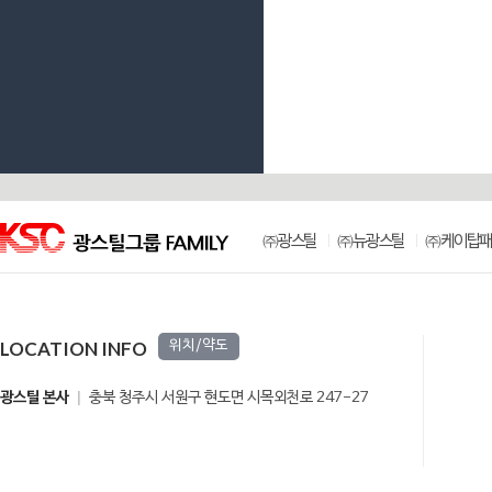
㈜광스틸
㈜뉴광스틸
㈜케이탑패
LOCATION INFO
위치/약도
광스틸 본사
충북 청주시 서원구 현도면 시목외천로 247-27