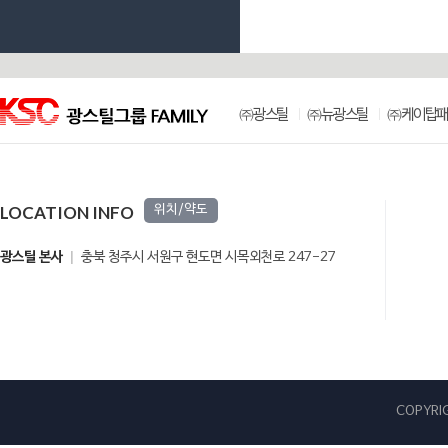
㈜광스틸
㈜뉴광스틸
㈜케이탑패
LOCATION INFO
위치/약도
광스틸 본사
충북 청주시 서원구 현도면 시목외천로 247-27
COPYRIG