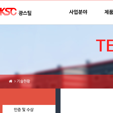
본문바로가기
메뉴바로가기
사업분야
제
T
기술현황
인증 및 수상