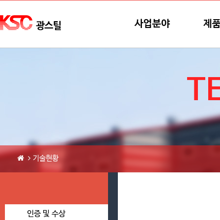
본문바로가기
메뉴바로가기
사업분야
제
T
기술현황
인증 및 수상