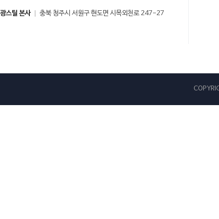
광스틸 본사
충북 청주시 서원구 현도면 시목외천로 247-27
COPYRIG