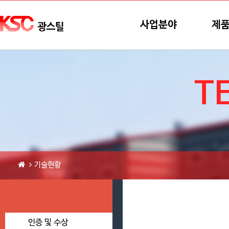
본문바로가기
메뉴바로가기
사업분야
제
T
기술현황
인증 및 수상