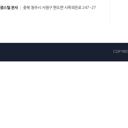
광스틸 본사
충북 청주시 서원구 현도면 시목외천로 247-27
COPYRIG