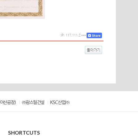
IP : 117.111.2.***
돌아가기
아산공장)
㈜광스틸건설
KSC산업㈜
SHORTCUTS