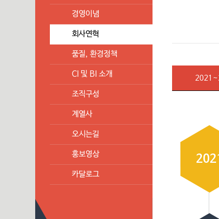
경영이념
회사연혁
품질, 환경정책
CI 및 BI 소개
2021~
조직구성
계열사
오시는길
홍보영상
202
카달로그