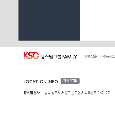
㈜광스틸
㈜뉴광
LOCATION INFO
위치/약도
광스틸 본사
충북 청주시 서원구 현도면 시목외천로 247-27