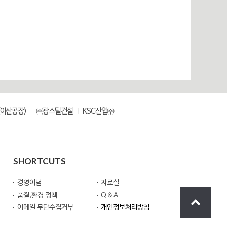
아산공장)
㈜광스틸건설
KSC산업㈜
SHORTCUTS
경영이념
자료실
품질,환경 정책
Q＆A
이메일 무단수집거부
개인정보처리방침