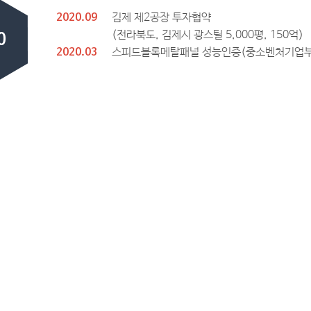
김제 제2공장 투자협약
2020.09
(전라북도, 김제시 광스틸 5,000평, 150억)
0
스피드블록메탈패널 성능인증(중소벤처기업부
2020.03