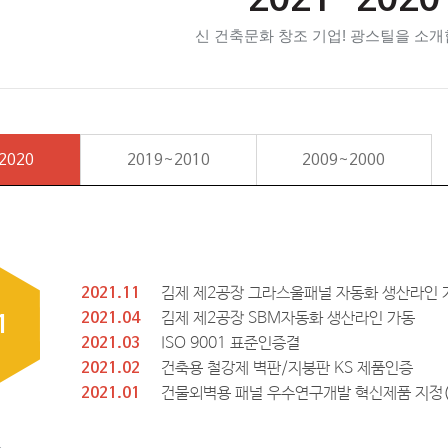
2021~2020
신 건축문화 창조 기업! 광스틸을 소개
2020
2019~2010
2009~2000
김제 제2공장 그라스울패널 자동화 생산라인 
2021.11
김제 제2공장 SBM자동화 생산라인 가동
2021.04
1
ISO 9001 표준인증결
2021.03
건축용 철강제 벽판/지붕판 KS 제품인증
2021.02
건물외벽용 패널 우수연구개발 혁신제품 지정
2021.01